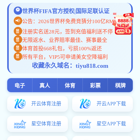
案例介绍
相关案例
返回列表
公司MK世界杯（中国）
集团MK世界
|
版权所有：MK体育官网首页 - MK SPORTS官方站
地址：（合肥）安徽省合肥市高新区大别山路
安庆帝伯格茨活塞环有限公司（ATG）
,
安庆帝伯格
皖公网安
知道创宇云防御
电话咨询
集团业务
新闻资讯
网站首页
MK体育官网首页 - MK SPORTS官方站