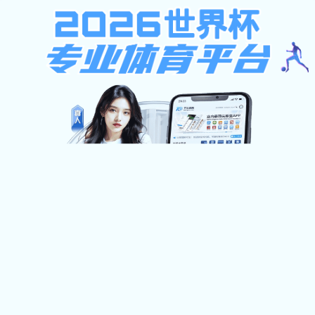
MK体育官网首页 - MK SPORTS官方站
MK体育官网首页 - MK SPORTS官方站
简体中文
English
网站首页
集团MK世界杯
新闻资讯
（中国）
集团新闻
公益活动
深化数据价值 共筑行业基石 ---MK体育官网首页 - MK SPORTS官方站受邀参加2026年汽车工业统计工作会议
07-30
为准确把握汽车产业发展态势，进一步提升行业统计
工作的科学性与规范性，2026年6月15日至18日，由
中国汽车工业协会（以下简称“中汽协”）组织
的“2026年汽车...
高层对话谋发展 合作共赢创未来 广汽丰田发动机高层到访AAT公司
07-30
近期，广汽丰田发动机有限公司（下称“GTE公司”）
副总经理贾文召、采购部长王祖平、采购系长张煜一