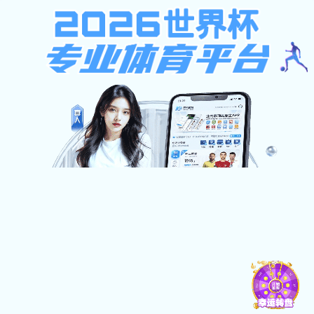
MK体育官网首页 - MK SPORTS官方站
MK体育官网首页 - MK SPORTS官方站
简体中文
English
网站首页
集团MK世界杯
新闻资讯
（中国）
MK体育官网首页 - MK SPORTS官方站:2024中国工业互
联网杰出应用奖