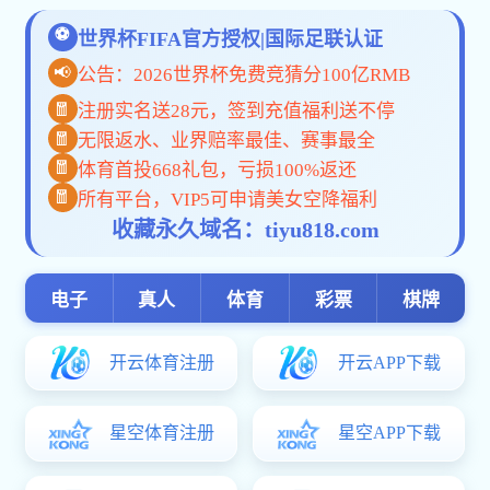
MK体育官网首页 - MK SPORTS官方站党委副书
记蔡向东一行赴望江县太慈镇慈湖村
·桃岭村·雷阳
街道鹤庄村走访慰问，深入调研乡村振兴及精品示
范村建设工作，详细了解驻村干部在工作中遇到的
困难，村民生产生活等情况，对驻村干部的辛勤付
出和取得的工作成绩给予了充分肯定，同时，对各
村振兴提出了殷切期望，并送上了新年的温暖祝
福。
章松主席，江兴代秘书长，蔡向东党委副书记
等一行在望江县委常委、政法委书记金鑫，望江县
政府党组成员、副县长李结华等的陪同下，先后驱
车慰问了太慈镇慈湖村驻村工作队，现场捐助帮扶
资金
2
0
万元。接着前往桃岭村村委会，慰问并现