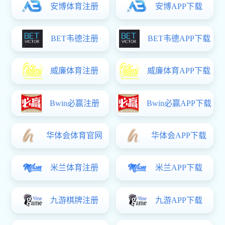
场捐助帮扶资金
2
0
万元。下午
1
6
：
40
分乘车前往
望江县雷阳街道鹤庄村村部，现场捐助帮扶资金
2
0
万元。此次，共计捐助帮扶资金
6
0
万元。各村
干部表态，将秉持公开、透明、高效的原则，切实
运用好每一笔帮扶资金，积极协调解决困难群众遇
到的实际困难，鼓励他们树立信心，攻坚克难，发
展产业，让村民们增加收入，早日过上幸福生活。