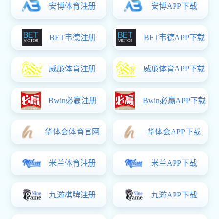
产品介绍
安徽环新汽配有限公司由安庆MK体育官网首页 - MK
SPORTS官方站于2009年10月投资成立，是一家以贸易为主
的专业性汽配公司，公司坐落于美丽的安徽合肥，合肥素
有“江南之首，中原之喉”、“淮右襟喉，江南唇齿”之称，是
长三角城市群的重要成员。
安徽环新汽配有限公司主要从事国际、国内汽车零部件制
造、组装与贸易。国内以汽车零部件连锁经营模式为主，目
前拥有成都新联东汽车配件有限公司、南京新汽业汽配有限
公司、广州新引擎汽配有限公司、济南新世发汽配有限公
司、沈阳新协通汽车配件有限公司、杭州新协恒汽配有限公
司、安庆新领域汽配销售有限公司等多家连锁公司，年销售
额近1亿元。
公司在国内售后市场主要代理世新全系内燃机配件产品、
ATG活塞环、ATGL缸套、AAT 活塞、ATP气门座圈、