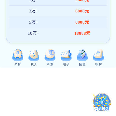
西区北二西路26-5号1-2-2室 热线电话：024-31087936
山东 济南新世发汽车配件有限公司 济南市槐荫区张庄路
华东汽车配件市场二楼101号热线电话：0531-85998930
四川&重庆 成都新联东汽车配件有限公司 成都市武侯三九
佛兰大车汽配市场11栋17号 热线电话：028-85046808
江苏&安徽 南京新汽业汽配有限公司 江苏省南京市栖霞区
经五路阳光雅居17栋1单元16楼热线电话：025-85538929
安庆 安庆新领域汽配销售有限公司 安徽省安庆市大观
区集贤北路173号
热线电话：0556-5307688
浙江&上海 杭州新协恒汽配有限公司 浙江省杭州市拱墅区
花园岗街111号（浙江金通汽配城42号楼3号）
热线电话：0571-88325638
广东&海南 广州新引擎汽配有限公司 广东省广州市白云区
白云大道北113号（广州市新广从汽车配件交易市场内第
886-2号铺）